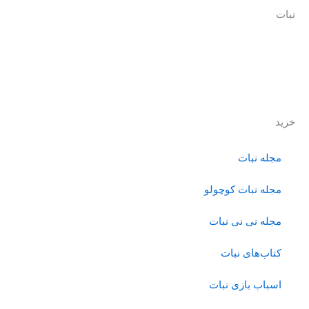
نبات
نبات با هدف ایجاد یک زیست بوم جذاب و بومی برای عرضه انواع
محصولات و خدمات حول محور کودک و خانواده، فعالیت خود را از
سال 1390 آغاز کرده است.
خرید
مجله نبات
مجله نبات کوچولو
مجله نی نی نبات
کتاب‌های نبات
اسباب بازی نبات