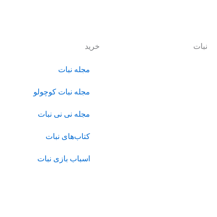
نبات
خرید
نبات با هدف ایجاد یک زیست
مجله نبات
بوم جذاب و بومی برای عرضه
انواع محصولات و خدمات حول
مجله نبات کوچولو
محور کودک و خانواده، فعالیت
مجله نی نی نبات
خود را از سال 1390 آغاز کرده
است.
کتاب‌های نبات
اسباب بازی نبات