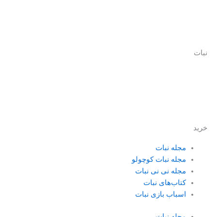
نبات
نبات با هدف ایجاد یک زیست بوم جذاب و بومی برای عرضه انواع
محصولات و خدمات حول محور کودک و خانواده، فعالیت خود را از
سال 1390 آغاز کرده است.
خرید
مجله نبات
مجله نبات کوچولو
مجله نی نی نبات
کتاب‌های نبات
اسباب بازی نبات
مجله نبات