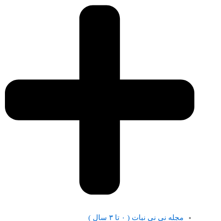
مجله نی نی نبات ( ۰ تا ۳ سال )