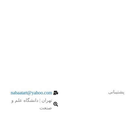
پشتیبانی
nabaatart@yahoo.com
تهران | دانشگاه علم و
جهت دریافت پشتیبانی به ادمین
صنعت
یکی از شبکه های اجتماعی پیام
دهید.