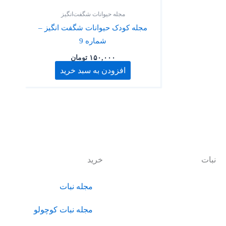
مجله حیوانات شگفت‌انگیز
مجله کودک حیوانات شگفت انگیز –
شماره 9
۱۵۰,۰۰۰
تومان
افزودن به سبد خرید
نبات
خرید
نبات با هدف ایجاد یک زیست
مجله نبات
بوم جذاب و بومی برای عرضه
انواع محصولات و خدمات حول
مجله نبات کوچولو
محور کودک و خانواده، فعالیت