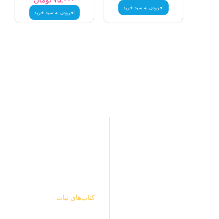
افزودن به سبد خرید
افزودن به سبد خرید
نبات
خرید
نبات با هدف ایجاد یک زیست بوم
مجله نبات
جذاب و بومی برای عرضه انواع
مجله نبات کوچولو
محصولات و خدمات حول محور
مجله نی نی نبات
کودک و خانواده، فعالیت خود را
از سال 1390 آغاز کرده است.
کتاب‌های نبات
اسباب بازی نبات