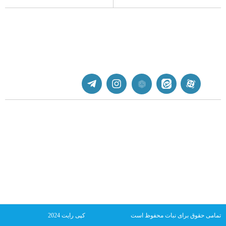
پشتیبانی
جهت دریافت پشتیبانی به ادمین یکی از شبکه های اجتماعی
پیام دهید.
nabaatart@yahoo.com
تهران | دانشگاه علم و صنعت
تمامی حقوق برای نبات محفوظ است
کپی رایت 2024