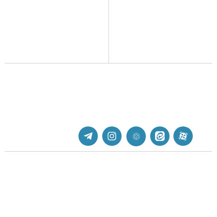
مجله نبات کوچولو
محصولات و خدمات حول محور
مجله نی نی نبات
کودک و خانواده، فعالیت خود را
از سال 1390 آغاز کرده است.
کتاب‌های نبات
اسباب بازی نبات
پشتیبانی
جهت دریافت پشتیبانی به ادمین یکی از شبکه های اجتماعی
پیام دهید.
nabaatart@yahoo.com
تهران | دانشگاه علم و صنعت