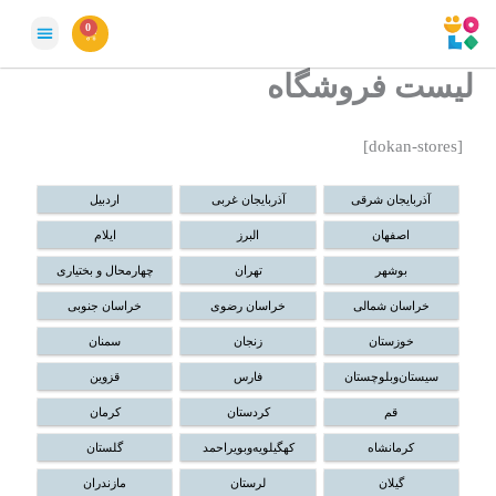
رش
سبد
0
خرید
ه
حتوا
صفحه نخست
پیگیری سفار
مامان نبات (مقال
لیست فروشگاه
[dokan-stores]
آذربایجان شرقی
آذربایجان غربی
اردبیل
اصفهان
البرز
ایلام
بوشهر
تهران
چهارمحال و بختیاری
خراسان شمالی
خراسان رضوی
خراسان جنوبی
خوزستان
زنجان
سمنان
سیستان‌و‌بلوچستان
فارس
قزوین
قم
کردستان
کرمان
کرمانشاه
کهگیلویه‌و‌بویراحمد
گلستان
گیلان
لرستان
مازندران