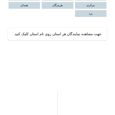
مرکزی
هرمزگان
همدان
یزد
جهت مشاهده نمایندگان هر استان روی نام استان کلیک کنید.
نبات
خرید
نبات با هدف ایجاد یک زیست بوم
مجله نبات
جذاب و بومی برای عرضه انواع