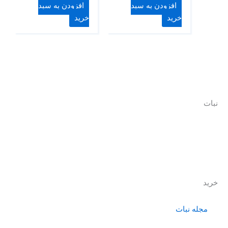
افزودن به سبد
افزودن به سبد
خرید
خرید
نبات
نبات با هدف ایجاد یک زیست بوم جذاب و بومی برای عرضه انواع
محصولات و خدمات حول محور کودک و خانواده، فعالیت خود را از
سال 1390 آغاز کرده است.
خرید
مجله نبات