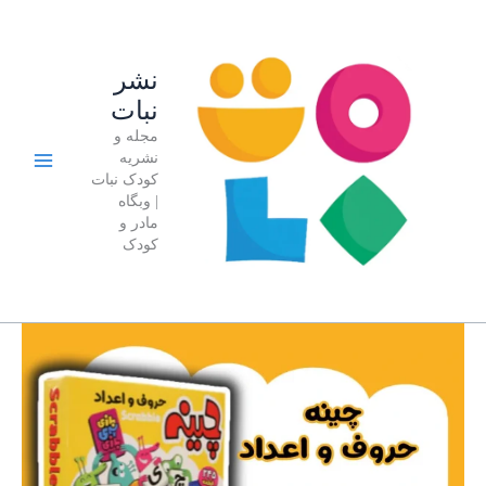
رش
ه
حتوا
نشر
نبات
مجله و
نشریه
کودک نبات
| وبگاه
مادر و
کودک