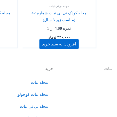
مجله نی‌نی نبات
مجله کودک نی نی نبات شماره 42
(مناسب زیر 3 سال)
نمره
4.00
از 5
۴۴۰,۰۰۰
تومان
افزودن به سبد خرید
نبات
خرید
نبات با هدف ایجاد یک زیست
مجله نبات
بوم جذاب و بومی برای عرضه
انواع محصولات و خدمات حول
مجله نبات کوچولو
محور کودک و خانواده، فعالیت
مجله نی نی نبات
خود را از سال 1390 آغاز کرده
است.