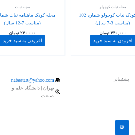
مجله نبات کوچولو
مجله نبات
مجله کودک نبات کوچولو شماره 102
(مناسب 3-7 سال)
(مناسب 7-12 سال)
۴۴۰,۰۰۰
تومان
۲۴۰,۰۰۰
تومان
افزودن به سبد خرید
افزودن به سبد خرید
پشتیبانی
nabaatart@yahoo.com
تهران | دانشگاه علم و
جهت دریافت پشتیبانی به ادمین
صنعت
یکی از شبکه های اجتماعی پیام
دهید.