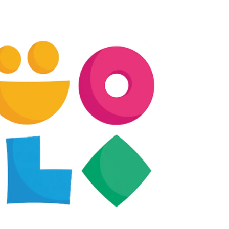
رش
ه
حتوا