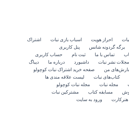
بات
احراز هویت
اسباب بازی نبات
اشتراک
برگه گردونه شانس
پنل کاربری
اب
تماس با ما
ثبت نام
حساب کاربری
مجلات نشر نبات
داشبورد
درباره ما
دیباگ
رش‌های من
صفحه خرید اشتراک نبات کوچولو
کتاب‌های نبات
لیست علاقه مندی ها
مجله نبات
مجله نبات کوچولو
وش
مسابقه کتاب
مشترکین نبات
هنرکارت
ورود به سایت