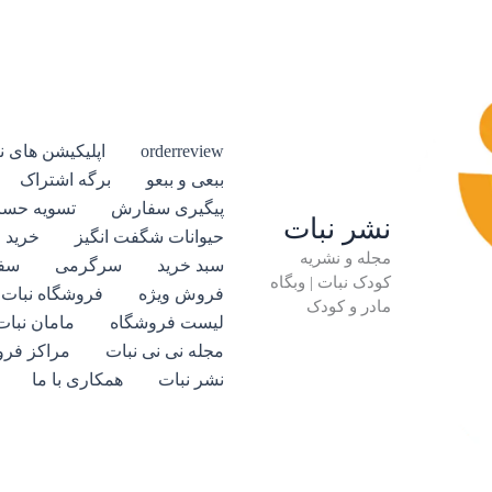
orderreview
اپلیکیشن های ن
ببعی و ببعو
برگه اشتراک
پیگیری سفارش
تسویه حس
نشر نبات
حیوانات شگفت انگیز
خرید 
مجله و نشریه
سبد خرید
سرگرمی
سفا
کودک نبات | وبگاه
فروش ویژه
فروشگاه نبات
مادر و کودک
لیست فروشگاه
مامان نبات
مجله نی نی نبات
مراکز فر
نشر نبات
همکاری با ما