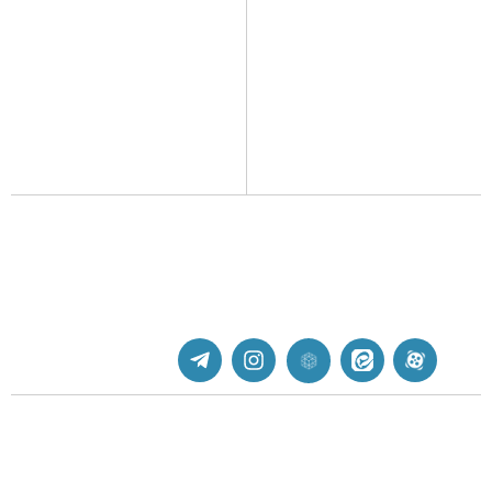
نبات با هدف ایجاد یک زیست بوم
مجله نبات
جذاب و بومی برای عرضه انواع
مجله نبات کوچولو
محصولات و خدمات حول محور
مجله نی نی نبات
کودک و خانواده، فعالیت خود را
از سال 1390 آغاز کرده است.
کتاب‌های نبات
اسباب بازی نبات
پشتیبانی
جهت دریافت پشتیبانی به ادمین یکی از شبکه های اجتماعی
پیام دهید.
nabaatart@yahoo.com
تهران | دانشگاه علم و صنعت